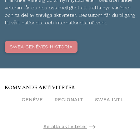
Frankrike. Vare sig du är nyinflyttad eller “swissromande”
veteran får du hos oss möjlighet att träffa nya väninnor
och ta del av trevliga aktiviteter. Dessutom får du tillgång
till vårt nationella och internationella nätverk.
SWEA GENÈVES HISTORIA
KOMMANDE AKTIVITETER
GENÈVE
REGIONALT
SWEA INTL.
Se alla aktiviteter